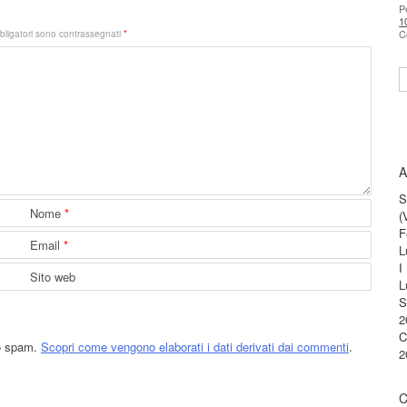
P
1
C
bligatori sono contrassegnati
*
S
A
S
Nome
*
(
F
Email
*
L
I
Sito web
L
S
2
C
lo spam.
Scopri come vengono elaborati i dati derivati dai commenti
.
2
C