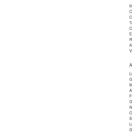
M
C
C
T
C
E
R
A
V
A
L
G
M
A
F
G
N
O
S
L
G