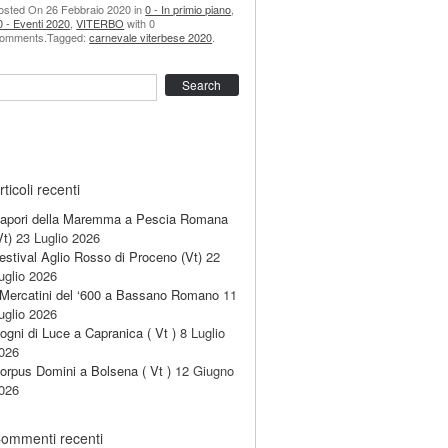
osted On 26 Febbraio 2020 in
0 - In primio piano
,
0 - Eventi 2020
,
VITERBO
with 0
omments.Tagged:
carnevale viterbese 2020
.
earch
rticoli recenti
apori della Maremma a Pescia Romana
Vt)
23 Luglio 2026
estival Aglio Rosso di Proceno (Vt)
22
uglio 2026
 Mercatini del ‘600 a Bassano Romano
11
uglio 2026
ogni di Luce a Capranica ( Vt )
8 Luglio
026
orpus Domini a Bolsena ( Vt )
12 Giugno
026
ommenti recenti