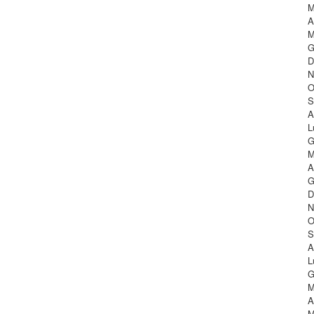
M
A
M
G
D
N
O
S
A
L
G
M
A
G
D
N
O
S
A
L
G
M
A
M