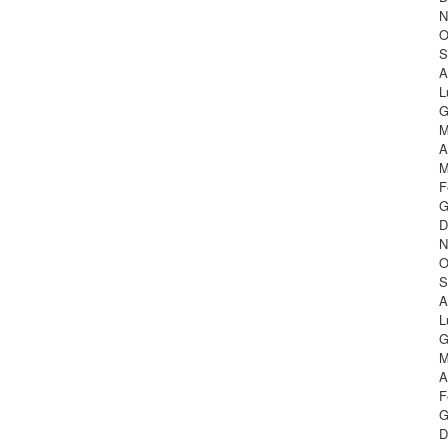
N
O
S
A
L
G
M
A
M
F
G
D
N
O
S
A
L
G
M
A
F
G
D