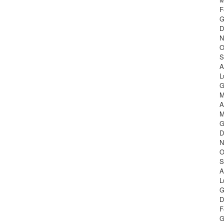
F
G
D
N
O
S
A
L
G
M
A
M
G
D
N
O
S
A
L
G
D
F
G