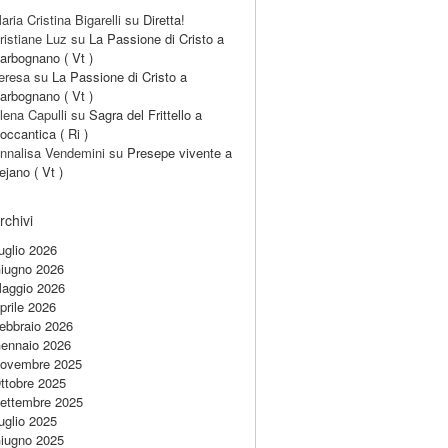
aria Cristina Bigarelli
su
Diretta!
ristiane Luz
su
La Passione di Cristo a
arbognano ( Vt )
eresa
su
La Passione di Cristo a
arbognano ( Vt )
lena Capulli
su
Sagra del Frittello a
occantica ( Ri )
nnalisa Vendemini
su
Presepe vivente a
ejano ( Vt )
rchivi
uglio 2026
iugno 2026
aggio 2026
prile 2026
ebbraio 2026
ennaio 2026
ovembre 2025
ttobre 2025
ettembre 2025
uglio 2025
iugno 2025