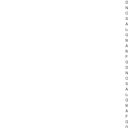
D
N
O
S
A
L
G
M
A
M
F
G
D
N
O
S
A
L
G
M
A
F
G
D