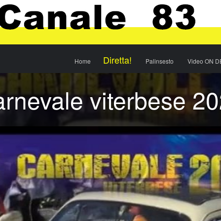
Menu
Skip to content
Diretta!
Home
Palinsesto
Video ON 
rnevale viterbese 2