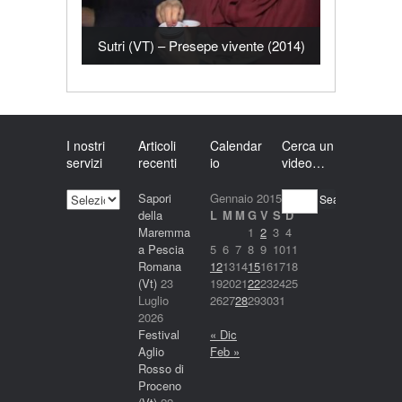
Sutri (VT) – Presepe vivente (2014)
I nostri
Articoli
Calendar
Cerca un
servizi
recenti
io
video…
I
Sapori
Gennaio 2015
Search
nostri
della
L
M
M
G
V
S
D
servizi
Maremma
1
2
3
4
a Pescia
5
6
7
8
9
10
11
Romana
12
13
14
15
16
17
18
(Vt)
23
19
20
21
22
23
24
25
Luglio
26
27
28
29
30
31
2026
Festival
« Dic
Aglio
Feb »
Rosso di
Proceno