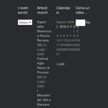
I nostri
Articoli
Calendar
Cerca un
servizi
recenti
io
video…
I
Sapori
Agosto 2026
Search
nostri
della
L
M
M
G
V
S
D
servizi
Maremma
1
2
a Pescia
3
4
5
6
7
8
9
Romana
10
11
12
13
14
15
16
(Vt)
23
17
18
19
20
21
22
23
Luglio
24
25
26
27
28
29
30
2026
31
Festival
Aglio
« Lug
Rosso di
Proceno
(Vt)
22
Luglio
2026
I
Mercatini
del ‘600 a
Bassano