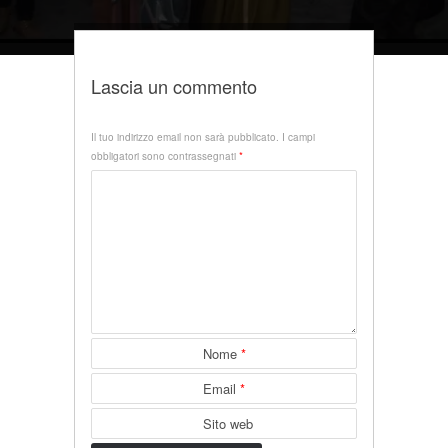
Lascia un commento
Il tuo indirizzo email non sarà pubblicato.
I campi
obbligatori sono contrassegnati
*
Nome
*
Email
*
Sito web