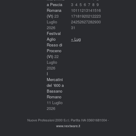
a Pescia
3
4
5
6
7
8
9
Romana
10
11
12
13
14
15
16
(Vt)
23
17
18
19
20
21
22
23
Luglio
24
25
26
27
28
29
30
2026
31
Festival
Aglio
« Lug
Rosso di
Proceno
(Vt)
22
Luglio
2026
I
Mercatini
del ‘600 a
Bassano
Romano
11 Luglio
2026
Nuove Professioni 2000 S.r.l. Partita IVA 03601681004 -
www.nextware.it