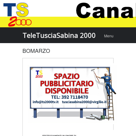
Menu
Skip to
TeleTusciaSabina 2000
Menu
content
BOMARZO