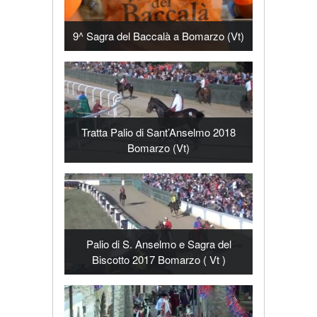
9^ Sagra del Baccalà a Bomarzo (Vt)
Tratta Palio di Sant’Anselmo 2018
Bomarzo (Vt)
Palio di S. Anselmo e Sagra del
Biscotto 2017 Bomarzo ( Vt )