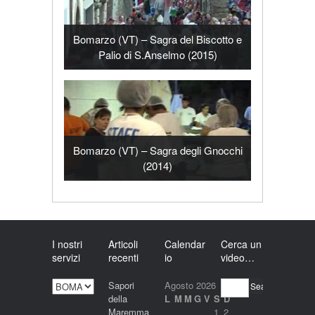
Bomarzo (VT) – Sagra del Biscotto e
Palio di S.Anselmo (2015)
Bomarzo (VT) – Sagra degli Gnocchi
(2014)
I nostri
Articoli
Calendar
Cerca un
servizi
recenti
io
video…
I
Sapori
Agosto 2026
Search
nostri
della
L
M
M
G
V
S
D
servizi
Maremma
1
2