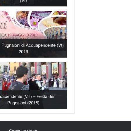
(Vt)
i Pugnaloni di Acquapendente (Vt)
2019
uapendente (VT) – Festa dei
Pugnaloni (2015)
Cerca un video…