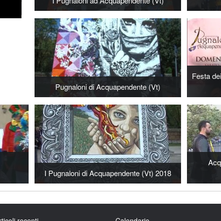
I Pugnaloni ad Acquapendente (Vt)
Festa de
Pugnaloni di Acquapendente (Vt)
Acq
I Pugnaloni di Acquapendente (Vt) 2018
rticoli recenti
Calendario