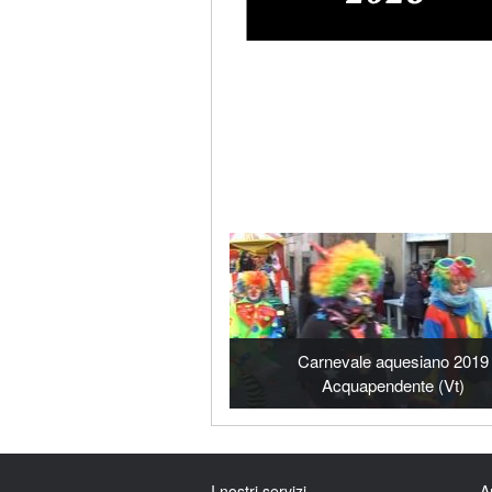
Carnevale aquesiano 2019
Acquapendente (Vt)
I nostri servizi
A