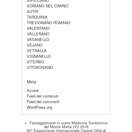
SIPICCIANO
SORIANO NEL CIMINO
SUTRI
TARQUINIA
TREVIGNANO ROMANO
VALENTANO
VALLERANO
VASANELLO
VEJANO
VETRALLA
VIGNANELLO
VITERBO
VITORCHIANO
Meta
Accedi
Feed dei contenuti
Feed dei commenti
WordPress.org
Post navigation
←
Festeggiamenti in onore Madonna Santissima
del Monte Marta (Vt) 2018
50^ Esposizione Internazionale Canina Città di