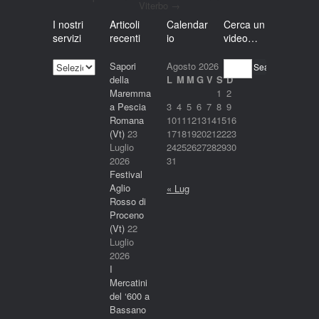
Viterbo
→
I nostri
Articoli
Calendar
Cerca un
servizi
recenti
io
video…
I
Sapori
Agosto 2026
Search
nostri
della
L
M
M
G
V
S
D
servizi
Maremma
1
2
a Pescia
3
4
5
6
7
8
9
Romana
10
11
12
13
14
15
16
(Vt)
23
17
18
19
20
21
22
23
Luglio
24
25
26
27
28
29
30
2026
31
Festival
Aglio
« Lug
Rosso di
Proceno
(Vt)
22
Luglio
2026
I
Mercatini
del ‘600 a
Bassano