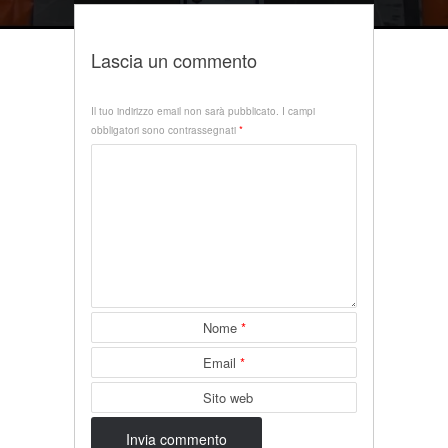
Lascia un commento
Il tuo indirizzo email non sarà pubblicato.
I campi
obbligatori sono contrassegnati
*
Nome
*
Email
*
Sito web