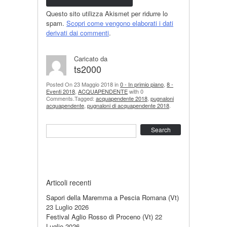
Questo sito utilizza Akismet per ridurre lo
spam.
Scopri come vengono elaborati i dati
derivati dai commenti
.
Caricato da
ts2000
Posted On 23 Maggio 2018 in
0 - In primio piano
,
8 -
Eventi 2018
,
ACQUAPENDENTE
with 0
Comments.Tagged:
acquapendente 2018
,
pugnaloni
acquapendente
,
pugnaloni di acquapendente 2018
.
Search
Articoli recenti
Sapori della Maremma a Pescia Romana (Vt)
23 Luglio 2026
Festival Aglio Rosso di Proceno (Vt)
22
Luglio 2026