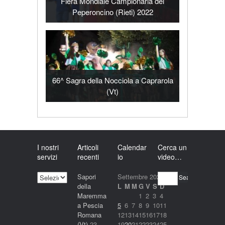
Fiera Mondiale Campionaria del
Peperoncino (Rieti) 2022
66^ Sagra della Nocciola a Caprarola
(Vt)
I nostri
Articoli
Calendar
Cerca un
servizi
recenti
io
video…
I
Sapori
Settembre 2022
Search
nostri
della
L
M
M
G
V
S
D
servizi
Maremma
1
2
3
4
a Pescia
5
6
7
8
9
10
11
Romana
12
13
14
15
16
17
18
(Vt)
23
19
20
21
22
23
24
25