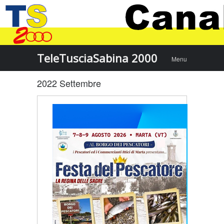
Menu
Skip to
TeleTusciaSabina 2000
Menu
content
2022 Settembre