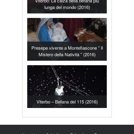
Viterbo: La calza della befana più
lunga del mondo (2016)
Presepe vivente a Montefiascone ” Il
Mistero della Natività ” (2016)
Viterbo – Befana del 115 (2016)