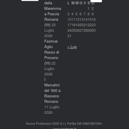
nostri
della
L
M
M
G
V
S
D
servizi
Maremma
1
2
a Pescia
3
4
5
6
7
8
9
Romana
10
11
12
13
14
15
16
(Vt)
23
17
18
19
20
21
22
23
Luglio
24
25
26
27
28
29
30
2026
31
Festival
Aglio
« Lug
Rosso di
Proceno
(Vt)
22
Luglio
2026
I
Mercatini
del ‘600 a
Bassano
Romano
11 Luglio
2026
Nuove Professioni 2000 S.r.l. Partita IVA 03601681004 -
www.nextware.it