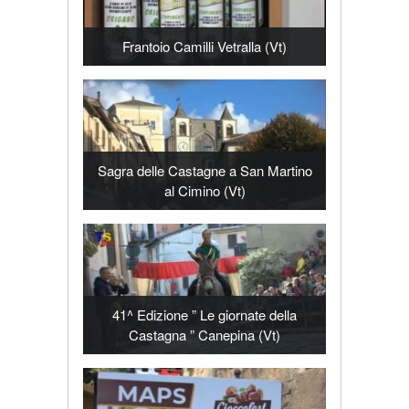
Frantoio Camilli Vetralla (Vt)
Sagra delle Castagne a San Martino
al Cimino (Vt)
41^ Edizione ” Le giornate della
Castagna ” Canepina (Vt)