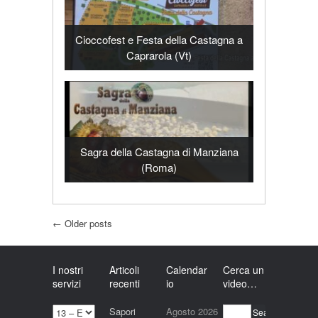
Cioccofest e Festa della Castagna a
Caprarola (Vt)
Sagra della Castagna di Manziana
(Roma)
Post navigation
←
Older posts
I nostri
Articoli
Calendar
Cerca un
servizi
recenti
io
video…
I
Sapori
Agosto 2026
Search