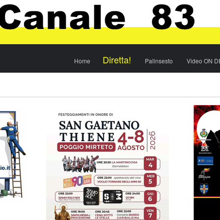
Menu
Skip to content
Diretta!
Home
Palinsesto
Video ON 