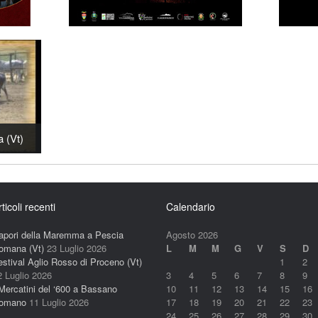
a (Vt)
rticoli recenti
Calendario
apori della Maremma a Pescia
Agosto 2026
omana (Vt)
23 Luglio 2026
L
M
M
G
V
S
D
estival Aglio Rosso di Proceno (Vt)
1
2
2 Luglio 2026
3
4
5
6
7
8
9
 Mercatini del ‘600 a Bassano
10
11
12
13
14
15
16
omano
11 Luglio 2026
17
18
19
20
21
22
23
24
25
26
27
28
29
30