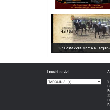
52^ Festa della Merca a Tarquini
I nostri servizi
A
I
S
nostri
R
servizi
F
2
I
R