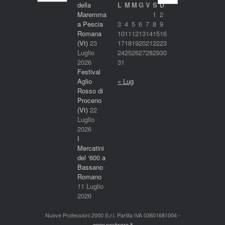
nostri
della
L
M
M
G
V
S
D
servizi
Maremma
1
2
a Pescia
3
4
5
6
7
8
9
Romana
10
11
12
13
14
15
16
(Vt)
23
17
18
19
20
21
22
23
Luglio
24
25
26
27
28
29
30
2026
31
Festival
Aglio
« Lug
Rosso di
Proceno
(Vt)
22
Luglio
2026
I
Mercatini
del ‘600 a
Bassano
Romano
11 Luglio
2026
Nuove Professioni 2000 S.r.l. Partita IVA 03601681004 -
www.nextware.it