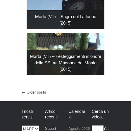
Marta (VT) – Sagra del Lattarino
(2015)
Marta (VT) – Festeggiamenti in onore
della SS.ma Madonna del Monte
(2015)
Post navigation
←
Older posts
I nostri
Articoli
Calendar
Cerca un
servizi
recenti
io
video…
I
Sapori
Agosto 2026
Search