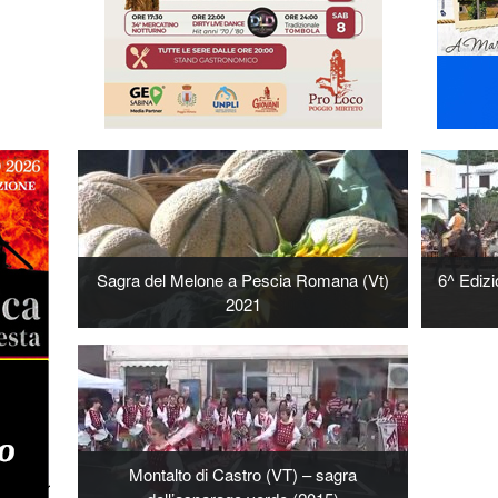
Sagra del Melone a Pescia Romana (Vt)
6^ Ediz
2021
Montalto di Castro (VT) – sagra