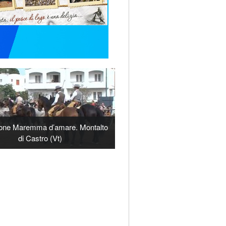
ione Maremma d’amare. Montalto
di Castro (Vt)