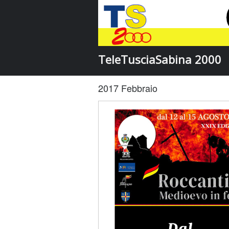
TeleTusciaSabina 2000
2017 Febbraio