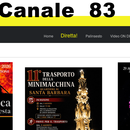
Menu
Skip to content
Diretta!
Home
Palinsesto
Video ON 