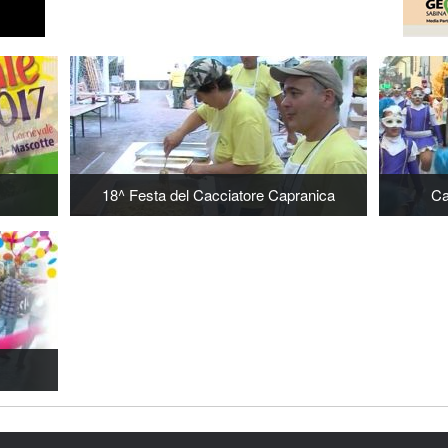
18^ Festa del Cacciatore Capranica
Ca