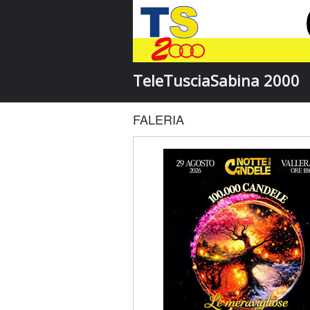
TeleTusciaSabina 2000
FALERIA