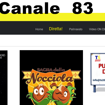
Menu
Skip to content
Diretta!
Home
Palinsesto
Video ON 