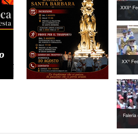
XXII^ Fe
XX^ Fest
Faleria