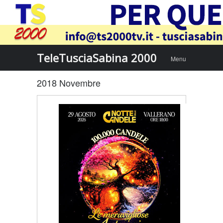
Menu
Skip to
TeleTusciaSabina 2000
Menu
content
2018 Novembre