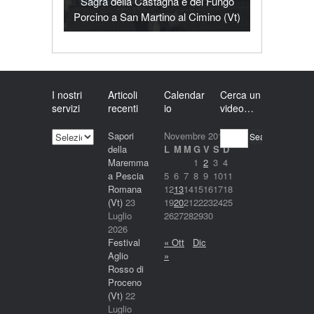
Sagra della Castagna e del Fungo
Porcino a San Martino al Cimino (Vt)
I nostri
Articoli
Calendar
Cerca un
servizi
recenti
io
video…
I
Sapori
Novembre 2018
Search
nostri
della
L
M
M
G
V
S
D
servizi
Maremma
1
2
3
4
a Pescia
5
6
7
8
9
10
11
Romana
12
13
14
15
16
17
18
(Vt)
23
19
20
21
22
23
24
25
Luglio
26
27
28
29
30
2026
Festival
« Ott
Dic
Aglio
»
Rosso di
Proceno
(Vt)
22
Luglio