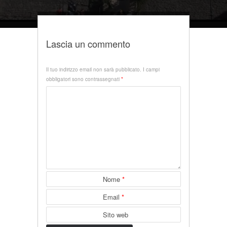
Lascia un commento
Il tuo indirizzo email non sarà pubblicato.
I campi
obbligatori sono contrassegnati
*
Nome
*
Email
*
Sito web