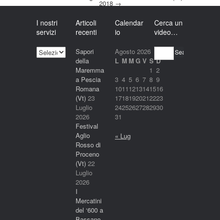
2018
→
I nostri
Articoli
Calendar
Cerca un
servizi
recenti
io
video…
I
Sapori
Agosto 2026
Search
nostri
della
L
M
M
G
V
S
D
servizi
Maremma
1
2
a Pescia
3
4
5
6
7
8
9
Romana
10
11
12
13
14
15
16
(Vt)
23
17
18
19
20
21
22
23
Luglio
24
25
26
27
28
29
30
2026
31
Festival
Aglio
« Lug
Rosso di
Proceno
(Vt)
22
Luglio
2026
I
Mercatini
del ‘600 a
Bassano