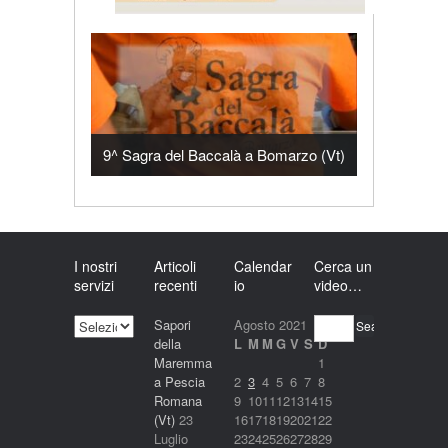
9^ Sagra del Baccalà a Bomarzo (Vt)
I nostri
Articoli
Calendar
Cerca un
servizi
recenti
io
video…
I
Sapori
Agosto 2021
Search
nostri
della
L
M
M
G
V
S
D
servizi
Maremma
1
a Pescia
2
3
4
5
6
7
8
Romana
9
10
11
12
13
14
15
(Vt)
23
16
17
18
19
20
21
22
Luglio
23
24
25
26
27
28
29