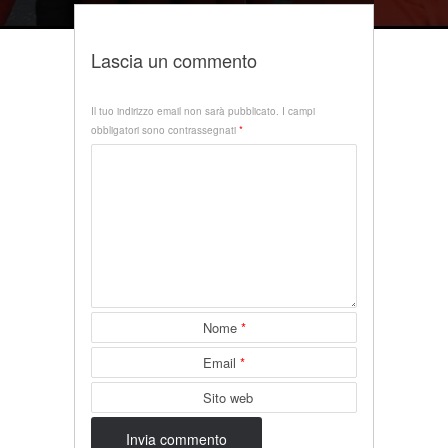
Lascia un commento
Il tuo indirizzo email non sarà pubblicato.
I campi
obbligatori sono contrassegnati
*
Nome
*
Email
*
Sito web