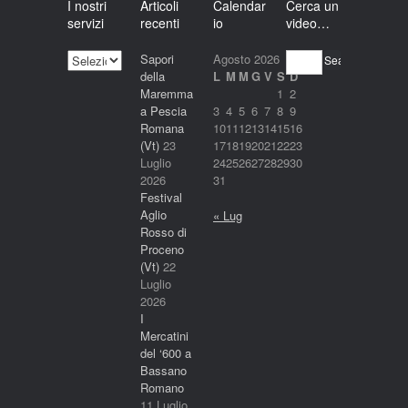
I nostri
Articoli
Calendar
Cerca un
servizi
recenti
io
video…
I
Sapori
Agosto 2026
Search
nostri
della
L
M
M
G
V
S
D
servizi
Maremma
1
2
a Pescia
3
4
5
6
7
8
9
Romana
10
11
12
13
14
15
16
(Vt)
23
17
18
19
20
21
22
23
Luglio
24
25
26
27
28
29
30
2026
31
Festival
Aglio
« Lug
Rosso di
Proceno
(Vt)
22
Luglio
2026
I
Mercatini
del ‘600 a
Bassano
Romano
11 Luglio