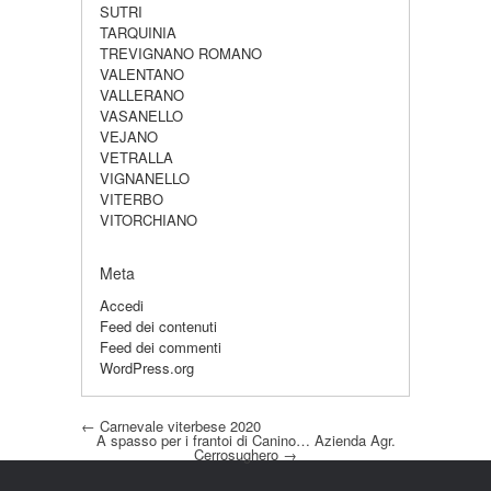
SUTRI
TARQUINIA
TREVIGNANO ROMANO
VALENTANO
VALLERANO
VASANELLO
VEJANO
VETRALLA
VIGNANELLO
VITERBO
VITORCHIANO
Meta
Accedi
Feed dei contenuti
Feed dei commenti
WordPress.org
Post navigation
←
Carnevale viterbese 2020
A spasso per i frantoi di Canino… Azienda Agr.
Cerrosughero
→