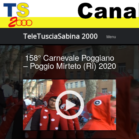
Menu
Skip to
TeleTusciaSabina 2000
Menu
content
158° Carnevale Poggiano
– Poggio Mirteto (Ri) 2020