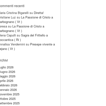
ommenti recenti
aria Cristina Bigarelli
su
Diretta!
ristiane Luz
su
La Passione di Cristo a
arbognano ( Vt )
eresa
su
La Passione di Cristo a
arbognano ( Vt )
lena Capulli
su
Sagra del Frittello a
occantica ( Ri )
nnalisa Vendemini
su
Presepe vivente a
ejano ( Vt )
rchivi
uglio 2026
iugno 2026
aggio 2026
prile 2026
ebbraio 2026
ennaio 2026
ovembre 2025
ttobre 2025
ettembre 2025