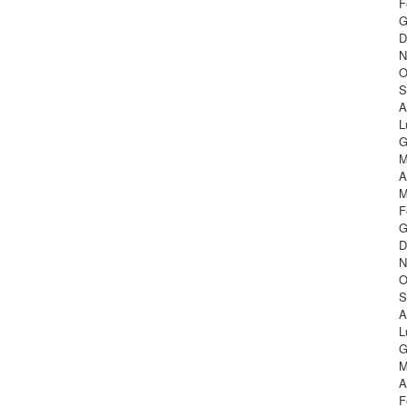
F
G
D
N
O
S
A
L
G
M
A
M
F
G
D
N
O
S
A
L
G
M
A
F