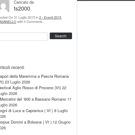
Caricato da
ts2000
osted On 31 Luglio 2015 in
2 - Eventi 2015
,
ASANELLO
with 0 Comments.
earch
rticoli recenti
apori della Maremma a Pescia Romana
Vt)
23 Luglio 2026
estival Aglio Rosso di Proceno (Vt)
22
uglio 2026
 Mercatini del ‘600 a Bassano Romano
11
uglio 2026
ogni di Luce a Capranica ( Vt )
8 Luglio
026
orpus Domini a Bolsena ( Vt )
12 Giugno
026