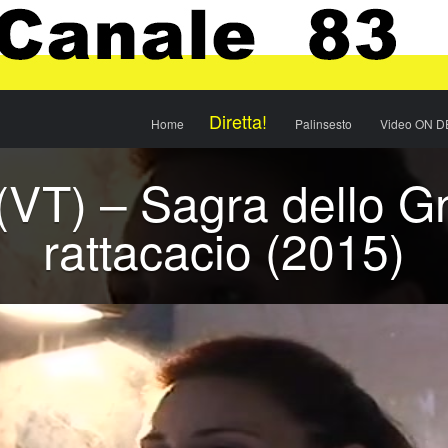
Menu
Skip to content
Diretta!
Home
Palinsesto
Video ON 
(VT) – Sagra dello G
rattacacio (2015)