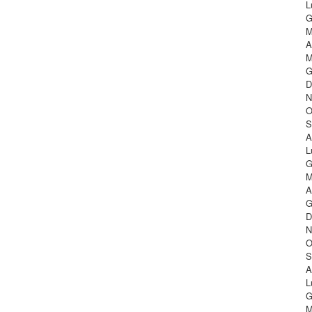
L
G
M
A
M
G
D
N
O
S
A
L
G
M
A
G
D
N
O
S
A
L
G
M