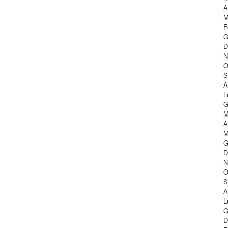
A
M
F
G
D
N
O
S
A
L
G
M
A
M
G
D
N
O
S
A
L
G
D