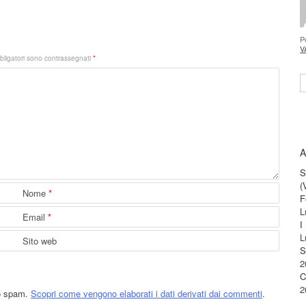
P
V
bligatori sono contrassegnati
*
S
A
S
(
Nome
*
F
L
Email
*
I
L
Sito web
S
2
C
2
lo spam.
Scopri come vengono elaborati i dati derivati dai commenti
.