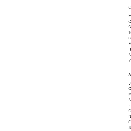
C
M
C
C
T
C
E
R
A
V
A
L
G
M
A
F
G
N
O
S