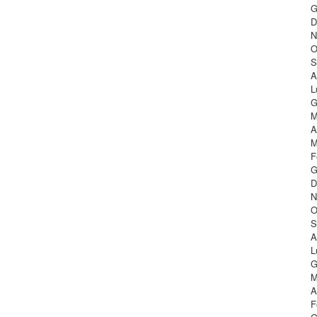
G
D
N
O
S
A
L
G
M
A
M
F
G
D
N
O
S
A
L
G
M
A
F