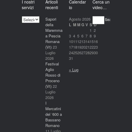
I nostri
Articoli
Calendar
Cerca un
servizi
recenti
io
video…
I
Sapori
Agosto 2026
Search
nostri
della
L
M
M
G
V
S
D
servizi
Maremma
1
2
a Pescia
3
4
5
6
7
8
9
Romana
10
11
12
13
14
15
16
(Vt)
23
17
18
19
20
21
22
23
Luglio
24
25
26
27
28
29
30
2026
31
Festival
Aglio
« Lug
Rosso di
Proceno
(Vt)
22
Luglio
2026
I
Mercatini
del ‘600 a
Bassano
Romano
11 Luglio