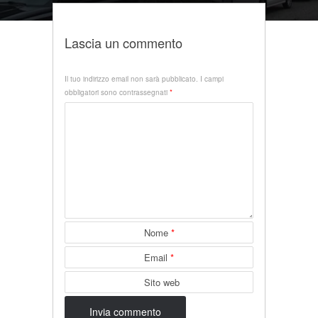
Lascia un commento
Il tuo indirizzo email non sarà pubblicato.
I campi
obbligatori sono contrassegnati
*
Nome
*
Email
*
Sito web