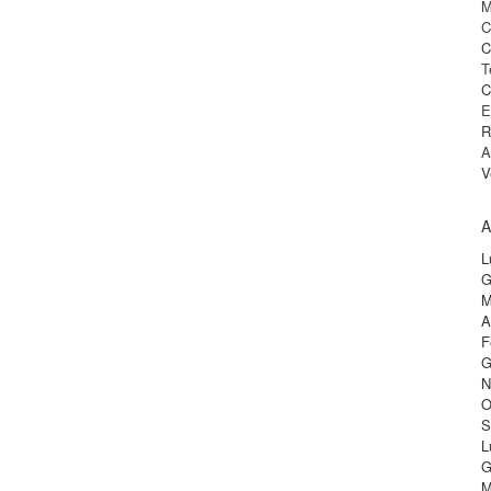
M
C
C
T
C
E
R
A
V
A
L
G
M
A
F
G
N
O
S
L
G
M