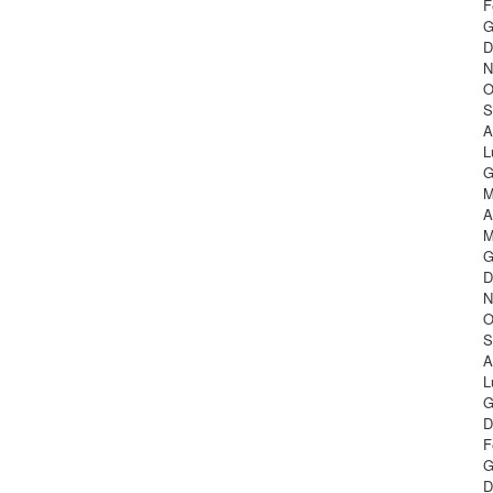
F
G
D
N
O
S
A
L
G
M
A
M
G
D
N
O
S
A
L
G
D
F
G
D