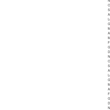
N
O
S
A
L
G
M
A
M
F
G
D
N
O
S
A
L
G
M
A
F
G
D
N