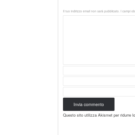
Il tuo indirizzo email non sarà pubblicato.
I campi ob
Questo sito utilizza Akismet per ridurre 