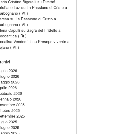
aria Cristina Bigarelli
su
Diretta!
ristiane Luz
su
La Passione di Cristo a
arbognano ( Vt )
eresa
su
La Passione di Cristo a
arbognano ( Vt )
lena Capulli
su
Sagra del Frittello a
occantica ( Ri )
nnalisa Vendemini
su
Presepe vivente a
ejano ( Vt )
rchivi
uglio 2026
iugno 2026
aggio 2026
prile 2026
ebbraio 2026
ennaio 2026
ovembre 2025
ttobre 2025
ettembre 2025
uglio 2025
iugno 2025
aggio 2025