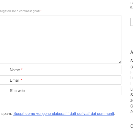
P
8
bligatori sono contrassegnati
*
S
A
S
(
Nome
*
F
L
Email
*
I
L
Sito web
S
2
C
2
lo spam.
Scopri come vengono elaborati i dati derivati dai commenti
.
C