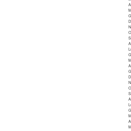
A
M
G
D
N
O
S
A
L
G
M
A
G
D
N
O
S
A
L
G
M
A
M