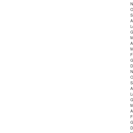
N
O
S
A
L
G
M
A
M
F
G
D
N
O
S
A
L
G
M
A
F
G
D