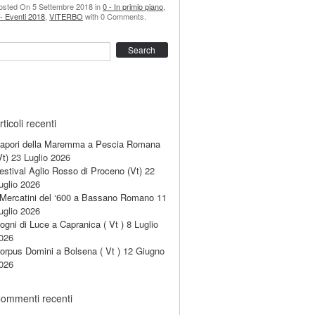
osted On 5 Settembre 2018 in
0 - In primio piano
,
 - Eventi 2018
,
VITERBO
with 0 Comments.
earch
rticoli recenti
apori della Maremma a Pescia Romana
Vt)
23 Luglio 2026
estival Aglio Rosso di Proceno (Vt)
22
uglio 2026
 Mercatini del ‘600 a Bassano Romano
11
uglio 2026
ogni di Luce a Capranica ( Vt )
8 Luglio
026
orpus Domini a Bolsena ( Vt )
12 Giugno
026
ommenti recenti