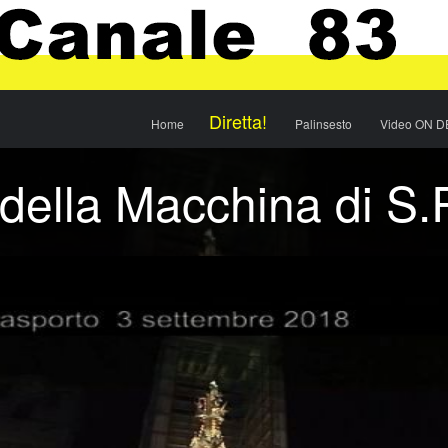
Menu
Skip to content
Diretta!
Home
Palinsesto
Video ON 
 della Macchina di S