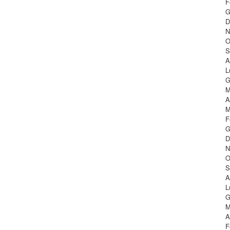
F
G
D
N
O
S
A
L
G
M
A
M
F
G
D
N
O
S
A
L
G
M
A
F