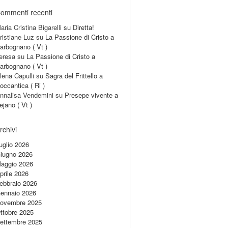
ommenti recenti
aria Cristina Bigarelli
su
Diretta!
ristiane Luz
su
La Passione di Cristo a
arbognano ( Vt )
eresa
su
La Passione di Cristo a
arbognano ( Vt )
lena Capulli
su
Sagra del Frittello a
occantica ( Ri )
nnalisa Vendemini
su
Presepe vivente a
ejano ( Vt )
rchivi
uglio 2026
iugno 2026
aggio 2026
prile 2026
ebbraio 2026
ennaio 2026
ovembre 2025
ttobre 2025
ettembre 2025