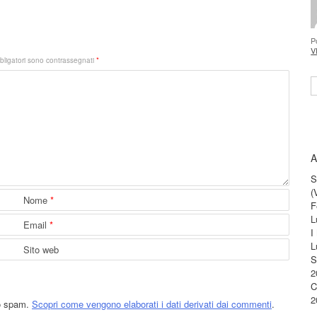
P
V
bligatori sono contrassegnati
*
S
A
S
(
Nome
*
F
L
Email
*
I
L
Sito web
S
2
C
2
lo spam.
Scopri come vengono elaborati i dati derivati dai commenti
.