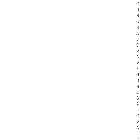
G
D
N
O
S
A
L
G
M
A
M
F
G
D
N
O
S
A
L
G
M
A
F