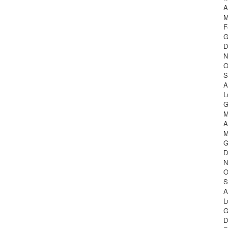
A
M
F
G
D
N
O
S
A
L
G
M
A
M
G
D
N
O
S
A
L
G
D