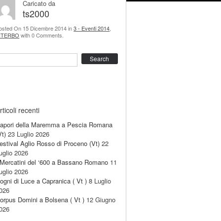
Caricato da
ts2000
osted On 15 Dicembre 2014 in
3 - Eventi 2014
,
ITERBO
with 0 Comments.
earch
rticoli recenti
apori della Maremma a Pescia Romana
Vt)
23 Luglio 2026
estival Aglio Rosso di Proceno (Vt)
22
uglio 2026
 Mercatini del ‘600 a Bassano Romano
11
uglio 2026
ogni di Luce a Capranica ( Vt )
8 Luglio
026
orpus Domini a Bolsena ( Vt )
12 Giugno
026