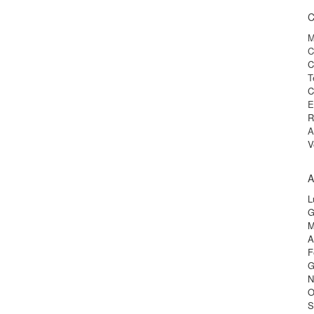
C
M
C
C
T
C
E
R
A
V
A
L
G
M
A
F
G
N
O
S