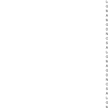
L
G
M
A
M
G
D
N
O
S
A
L
G
M
A
G
D
N
O
S
A
L
G
M