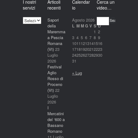
I nostri
Articoli
Calendar
Cerca un
servizi
recenti
io
video…
I
Sapori
Agosto 2026
Search
nostri
della
L
M
M
G
V
S
D
servizi
Maremma
1
2
a Pescia
3
4
5
6
7
8
9
Romana
10
11
12
13
14
15
16
(Vt)
23
17
18
19
20
21
22
23
Luglio
24
25
26
27
28
29
30
2026
31
Festival
Aglio
« Lug
Rosso di
Proceno
(Vt)
22
Luglio
2026
I
Mercatini
del ‘600 a
Bassano
Romano
11 Luglio