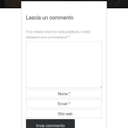
Lascia un commento
Il tuo indirizzo email non sarà pubblicato.
I campi
obbligatori sono contrassegnati
*
Nome
*
Email
*
Sito web