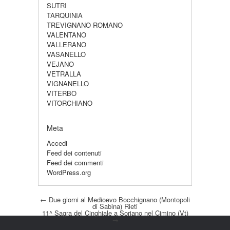
SUTRI
TARQUINIA
TREVIGNANO ROMANO
VALENTANO
VALLERANO
VASANELLO
VEJANO
VETRALLA
VIGNANELLO
VITERBO
VITORCHIANO
Meta
Accedi
Feed dei contenuti
Feed dei commenti
WordPress.org
Post navigation
←
Due giorni al Medioevo Bocchignano (Montopoli
di Sabina) Rieti
11^ Sagra del Cinghiale a Soriano nel Cimino (Vt)
→