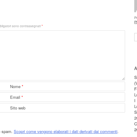
P
P
bligatori sono contrassegnati
*
S
A
S
(
Nome
*
F
L
Email
*
I
L
Sito web
S
2
C
2
lo spam.
Scopri come vengono elaborati i dati derivati dai commenti
.