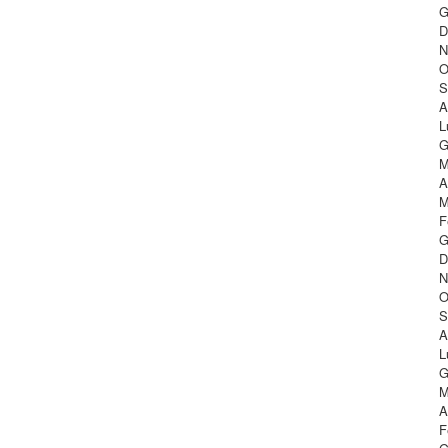
G
D
N
O
S
A
L
G
M
A
M
F
G
D
N
O
S
A
L
G
M
A
F