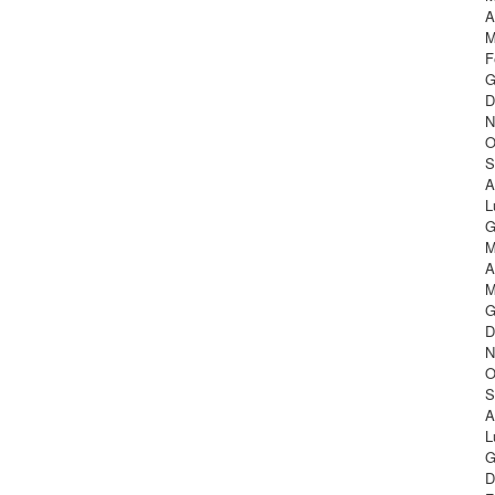
A
M
F
G
D
N
O
S
A
L
G
M
A
M
G
D
N
O
S
A
L
G
D