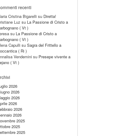
ommenti recenti
aria Cristina Bigarelli
su
Diretta!
ristiane Luz
su
La Passione di Cristo a
arbognano ( Vt )
eresa
su
La Passione di Cristo a
arbognano ( Vt )
lena Capulli
su
Sagra del Frittello a
occantica ( Ri )
nnalisa Vendemini
su
Presepe vivente a
ejano ( Vt )
rchivi
uglio 2026
iugno 2026
aggio 2026
prile 2026
ebbraio 2026
ennaio 2026
ovembre 2025
ttobre 2025
ettembre 2025