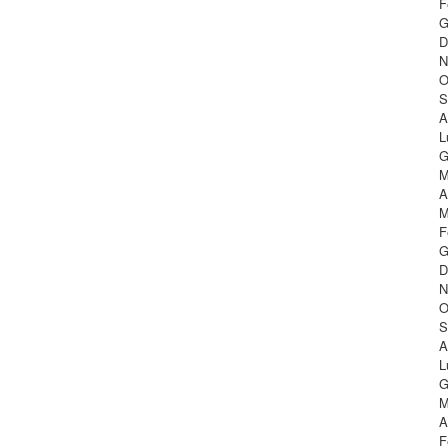
F
G
D
N
O
S
A
L
G
M
A
M
F
G
D
N
O
S
A
L
G
M
A
F