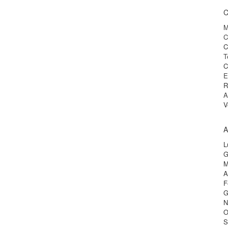
C
M
C
C
T
C
E
R
A
V
A
L
G
M
A
F
G
N
O
S