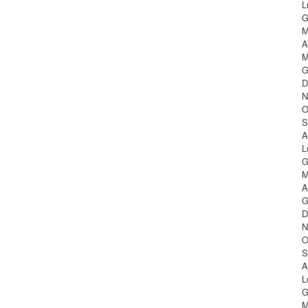
L
G
M
A
M
G
D
N
O
S
A
L
G
M
A
G
D
N
O
S
A
L
G
M