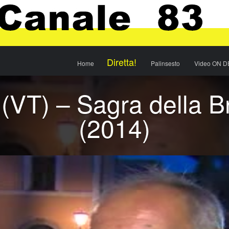
Menu
Skip to content
Diretta!
Home
Palinsesto
Video ON 
(VT) – Sagra della B
(2014)