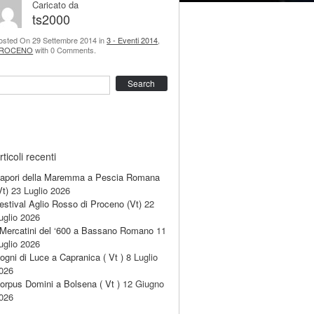
Caricato da
ts2000
osted On 29 Settembre 2014 in
3 - Eventi 2014
,
ROCENO
with 0 Comments.
earch
rticoli recenti
apori della Maremma a Pescia Romana
Vt)
23 Luglio 2026
estival Aglio Rosso di Proceno (Vt)
22
uglio 2026
 Mercatini del ‘600 a Bassano Romano
11
uglio 2026
ogni di Luce a Capranica ( Vt )
8 Luglio
026
orpus Domini a Bolsena ( Vt )
12 Giugno
026