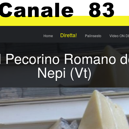
Menu
Skip to content
Diretta!
Home
Palinsesto
Video ON 
l Pecorino Romano de
Nepi (Vt)