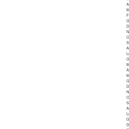
A
M
F
G
D
N
O
S
A
L
G
M
A
M
G
D
N
O
S
A
L
G
D