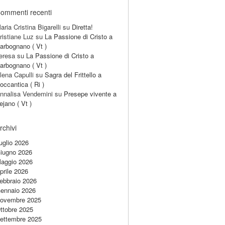
ommenti recenti
aria Cristina Bigarelli
su
Diretta!
ristiane Luz
su
La Passione di Cristo a
arbognano ( Vt )
eresa
su
La Passione di Cristo a
arbognano ( Vt )
lena Capulli
su
Sagra del Frittello a
occantica ( Ri )
nnalisa Vendemini
su
Presepe vivente a
ejano ( Vt )
rchivi
uglio 2026
iugno 2026
aggio 2026
prile 2026
ebbraio 2026
ennaio 2026
ovembre 2025
ttobre 2025
ettembre 2025