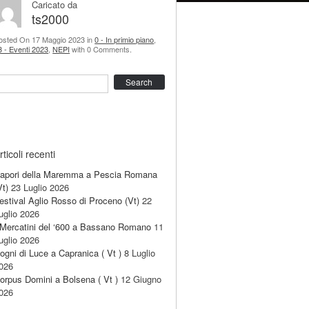
Caricato da
ts2000
osted On 17 Maggio 2023 in
0 - In primio piano
,
3 - Eventi 2023
,
NEPI
with 0 Comments.
earch
rticoli recenti
apori della Maremma a Pescia Romana
Vt)
23 Luglio 2026
estival Aglio Rosso di Proceno (Vt)
22
uglio 2026
 Mercatini del ‘600 a Bassano Romano
11
uglio 2026
ogni di Luce a Capranica ( Vt )
8 Luglio
026
orpus Domini a Bolsena ( Vt )
12 Giugno
026