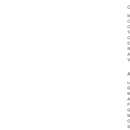
C
M
C
C
T
C
E
R
A
V
A
L
G
M
A
F
G
N
O
S