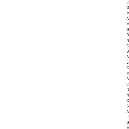
L
G
M
A
M
G
D
N
O
S
A
L
G
M
A
G
D
N
O
S
A
L
G
M