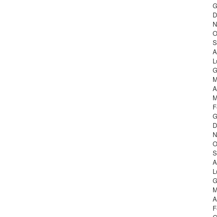
G
D
N
O
S
A
L
G
M
A
M
F
G
D
N
O
S
A
L
G
M
A
F