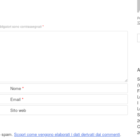
P
1
bligatori sono contrassegnati
*
S
A
S
(
Nome
*
F
L
Email
*
I
L
Sito web
S
2
C
2
lo spam.
Scopri come vengono elaborati i dati derivati dai commenti
.