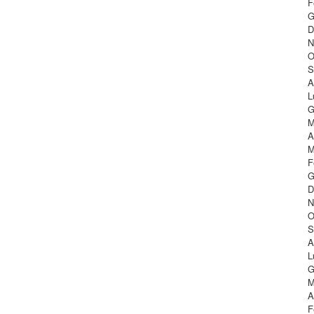
F
G
D
N
O
S
A
L
G
M
A
M
F
G
D
N
O
S
A
L
G
M
A
F