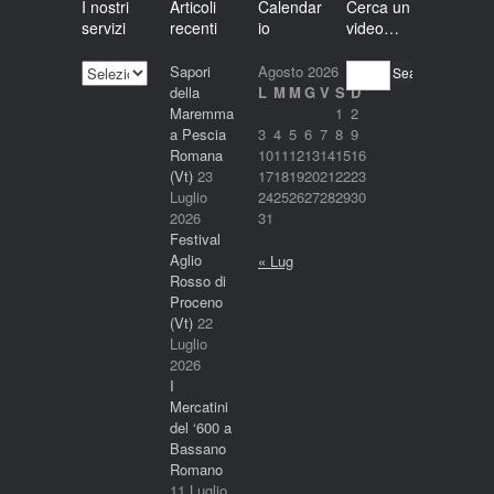
I nostri
Articoli
Calendar
Cerca un
servizi
recenti
io
video…
I
Sapori
Agosto 2026
Search
nostri
della
L
M
M
G
V
S
D
servizi
Maremma
1
2
a Pescia
3
4
5
6
7
8
9
Romana
10
11
12
13
14
15
16
(Vt)
23
17
18
19
20
21
22
23
Luglio
24
25
26
27
28
29
30
2026
31
Festival
Aglio
« Lug
Rosso di
Proceno
(Vt)
22
Luglio
2026
I
Mercatini
del ‘600 a
Bassano
Romano
11 Luglio