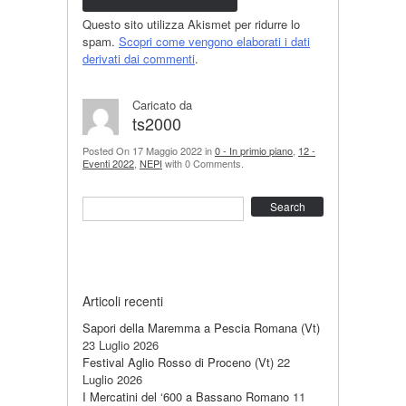
Questo sito utilizza Akismet per ridurre lo
spam.
Scopri come vengono elaborati i dati
derivati dai commenti
.
Caricato da
ts2000
Posted On 17 Maggio 2022 in
0 - In primio piano
,
12 -
Eventi 2022
,
NEPI
with 0 Comments.
Search
Articoli recenti
Sapori della Maremma a Pescia Romana (Vt)
23 Luglio 2026
Festival Aglio Rosso di Proceno (Vt)
22
Luglio 2026
I Mercatini del ‘600 a Bassano Romano
11