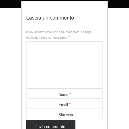
Lascia un commento
Il tuo indirizzo email non sarà pubblicato.
I campi
obbligatori sono contrassegnati
*
Nome
*
Email
*
Sito web