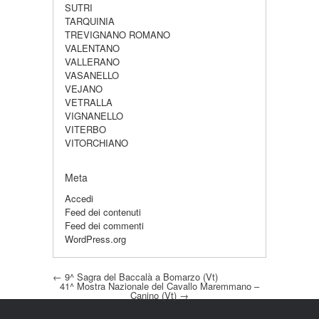
SUTRI
TARQUINIA
TREVIGNANO ROMANO
VALENTANO
VALLERANO
VASANELLO
VEJANO
VETRALLA
VIGNANELLO
VITERBO
VITORCHIANO
Meta
Accedi
Feed dei contenuti
Feed dei commenti
WordPress.org
Post navigation
←
9^ Sagra del Baccalà a Bomarzo (Vt)
41^ Mostra Nazionale del Cavallo Maremmano –
Canino (Vt)
→