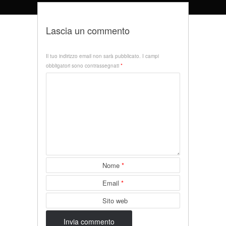
Lascia un commento
Il tuo indirizzo email non sarà pubblicato.
I campi
obbligatori sono contrassegnati
*
Nome
*
Email
*
Sito web