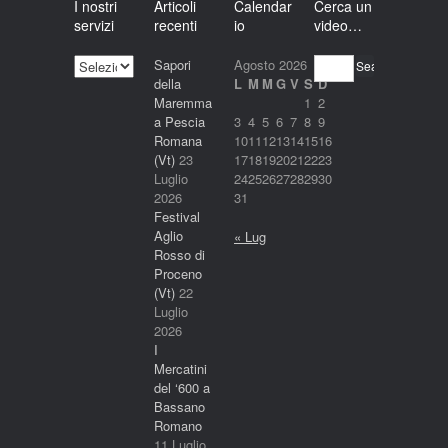
I nostri
Articoli
Calendar
Cerca un
servizi
recenti
io
video…
I
Sapori
Agosto 2026
Search
nostri
della
L
M
M
G
V
S
D
servizi
Maremma
1
2
a Pescia
3
4
5
6
7
8
9
Romana
10
11
12
13
14
15
16
(Vt)
23
17
18
19
20
21
22
23
Luglio
24
25
26
27
28
29
30
2026
31
Festival
Aglio
« Lug
Rosso di
Proceno
(Vt)
22
Luglio
2026
I
Mercatini
del ‘600 a
Bassano
Romano
11 Luglio