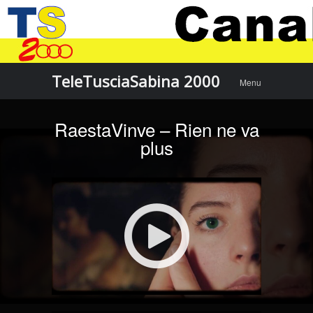
Menu
Skip to
TeleTusciaSabina 2000
Menu
content
RaestaVinve – Rien ne va
plus