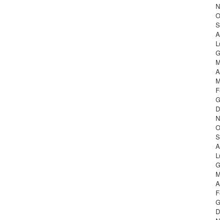
N
O
S
A
L
G
M
A
M
F
G
D
N
O
S
A
L
G
M
A
F
G
D