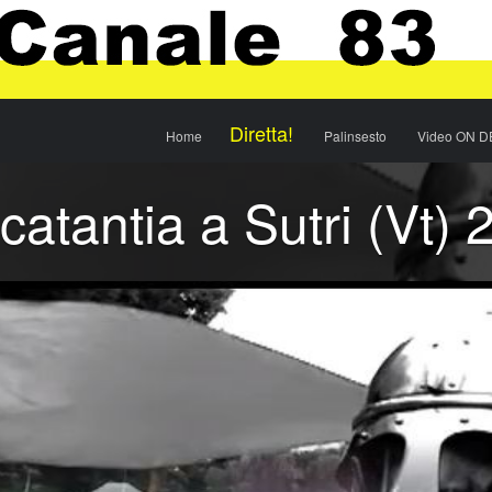
Menu
Skip to content
Diretta!
Home
Palinsesto
Video ON 
catantia a Sutri (Vt) 