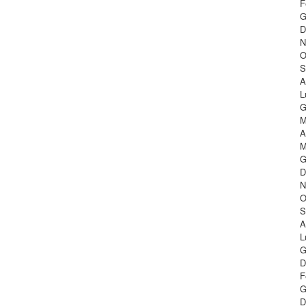
F
G
D
N
O
S
A
L
G
M
A
M
G
D
N
O
S
A
L
G
D
F
G
D