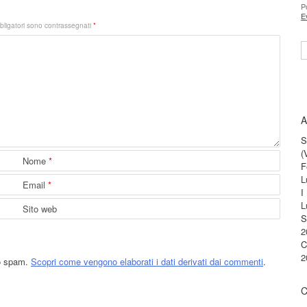
P
E
bligatori sono contrassegnati
*
S
A
S
(
Nome
*
F
L
Email
*
I
L
Sito web
S
2
C
2
lo spam.
Scopri come vengono elaborati i dati derivati dai commenti
.
C