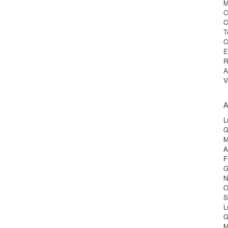
M
C
C
T
C
E
R
A
V
A
L
G
M
A
F
G
N
O
S
L
G
M