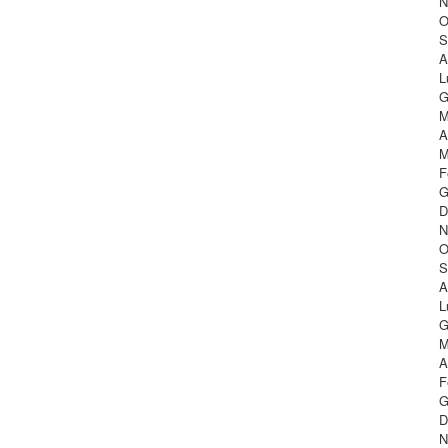
N
O
S
A
L
G
M
A
M
F
G
D
N
O
S
A
L
G
M
A
F
G
D
N