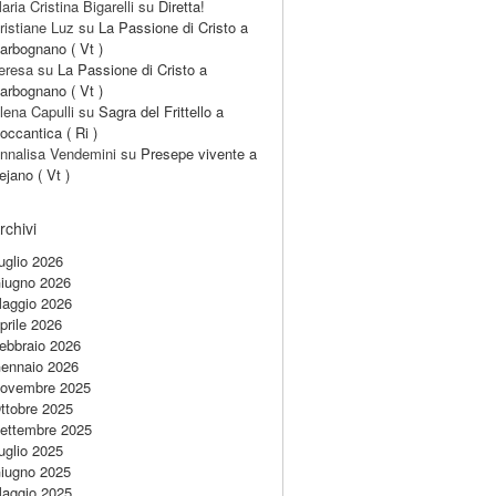
aria Cristina Bigarelli
su
Diretta!
ristiane Luz
su
La Passione di Cristo a
arbognano ( Vt )
eresa
su
La Passione di Cristo a
arbognano ( Vt )
lena Capulli
su
Sagra del Frittello a
occantica ( Ri )
nnalisa Vendemini
su
Presepe vivente a
ejano ( Vt )
rchivi
uglio 2026
iugno 2026
aggio 2026
prile 2026
ebbraio 2026
ennaio 2026
ovembre 2025
ttobre 2025
ettembre 2025
uglio 2025
iugno 2025
aggio 2025