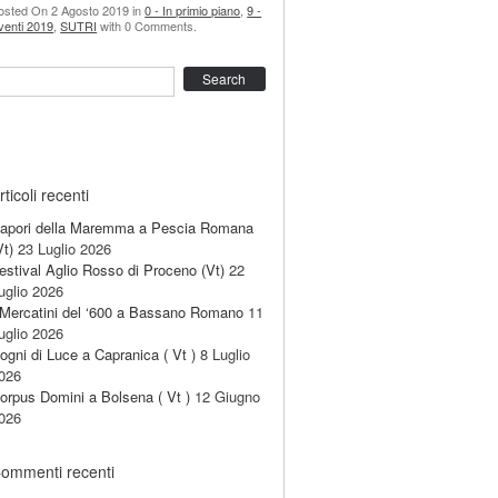
osted On 2 Agosto 2019 in
0 - In primio piano
,
9 -
venti 2019
,
SUTRI
with 0 Comments.
earch
rticoli recenti
apori della Maremma a Pescia Romana
Vt)
23 Luglio 2026
estival Aglio Rosso di Proceno (Vt)
22
uglio 2026
 Mercatini del ‘600 a Bassano Romano
11
uglio 2026
ogni di Luce a Capranica ( Vt )
8 Luglio
026
orpus Domini a Bolsena ( Vt )
12 Giugno
026
ommenti recenti