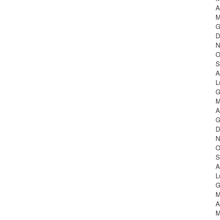
A
M
G
D
N
O
S
A
L
G
M
A
G
D
N
O
S
A
L
G
M
A
M