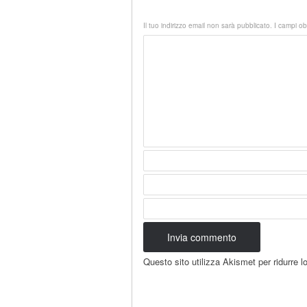
Il tuo indirizzo email non sarà pubblicato.
I campi ob
Questo sito utilizza Akismet per ridurre 