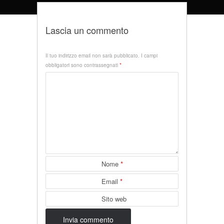
Lascia un commento
Il tuo indirizzo email non sarà pubblicato.
I campi
obbligatori sono contrassegnati
*
Nome
*
Email
*
Sito web