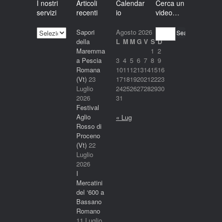
I nostri
Articoli
Calendar
Cerca un
servizi
recenti
io
video…
I
Sapori
Agosto 2026
Search
nostri
della
L
M
M
G
V
S
D
servizi
Maremma
1
2
a Pescia
3
4
5
6
7
8
9
Romana
10
11
12
13
14
15
16
(Vt)
23
17
18
19
20
21
22
23
Luglio
24
25
26
27
28
29
30
2026
31
Festival
Aglio
« Lug
Rosso di
Proceno
(Vt)
22
Luglio
2026
I
Mercatini
del ‘600 a
Bassano
Romano
11 Luglio