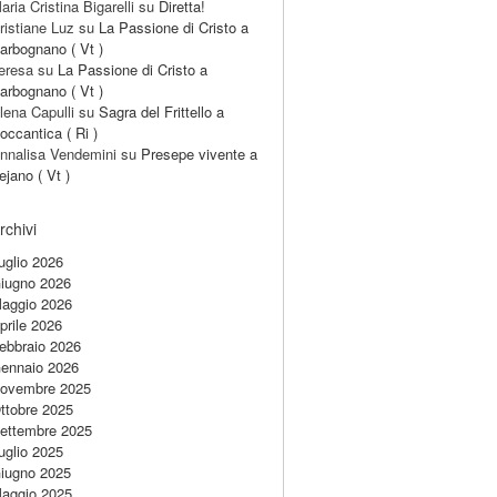
aria Cristina Bigarelli
su
Diretta!
ristiane Luz
su
La Passione di Cristo a
arbognano ( Vt )
eresa
su
La Passione di Cristo a
arbognano ( Vt )
lena Capulli
su
Sagra del Frittello a
occantica ( Ri )
nnalisa Vendemini
su
Presepe vivente a
ejano ( Vt )
rchivi
uglio 2026
iugno 2026
aggio 2026
prile 2026
ebbraio 2026
ennaio 2026
ovembre 2025
ttobre 2025
ettembre 2025
uglio 2025
iugno 2025
aggio 2025