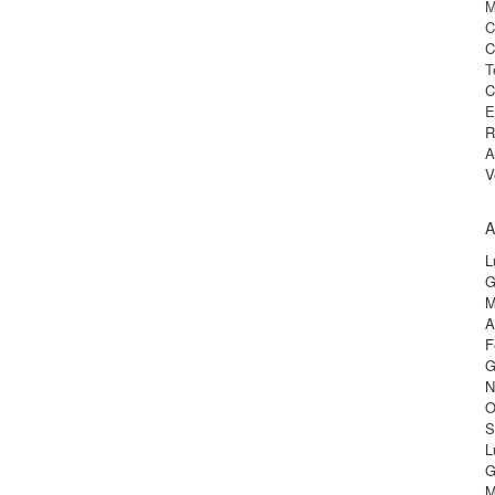
M
C
C
T
C
E
R
A
V
A
L
G
M
A
F
G
N
O
S
L
G
M