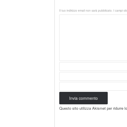
Il tuo indirizzo email non sarà pubblicato.
I campi ob
Questo sito utilizza Akismet per ridurre 