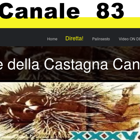
Menu
Skip to content
Diretta!
Home
Palinsesto
Video ON 
e della Castagna Ca