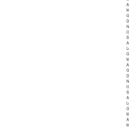
A
M
G
D
N
O
S
A
L
G
M
A
G
D
N
O
S
A
L
G
M
A
M