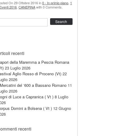
osted On 29 Ottobre 2016 in
0 - In primio piano
,
1
 Eventi 2016
,
CANEPINA
with 0 Comments.
earch
rticoli recenti
apori della Maremma a Pescia Romana
Vt)
23 Luglio 2026
estival Aglio Rosso di Proceno (Vt)
22
uglio 2026
 Mercatini del ‘600 a Bassano Romano
11
uglio 2026
ogni di Luce a Capranica ( Vt )
8 Luglio
026
orpus Domini a Bolsena ( Vt )
12 Giugno
026
ommenti recenti