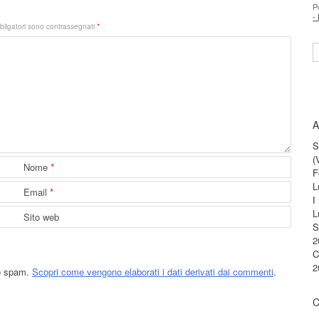
P
-
bligatori sono contrassegnati
*
S
A
S
(
Nome
*
F
L
Email
*
I
L
Sito web
S
2
C
2
lo spam.
Scopri come vengono elaborati i dati derivati dai commenti
.
C