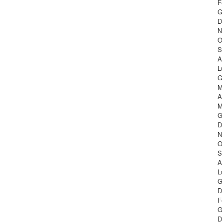
F
G
D
N
O
S
A
L
G
M
A
M
G
D
N
O
S
A
L
G
D
F
G
D