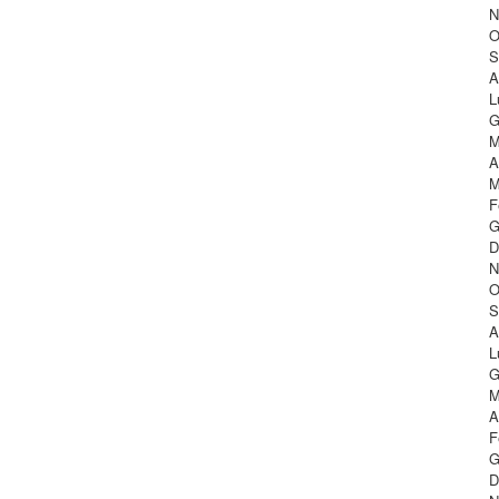
N
O
S
A
L
G
M
A
M
F
G
D
N
O
S
A
L
G
M
A
F
G
D