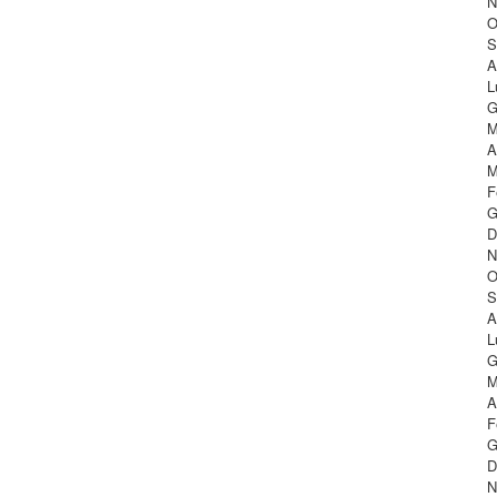
N
O
S
A
L
G
M
A
M
F
G
D
N
O
S
A
L
G
M
A
F
G
D
N