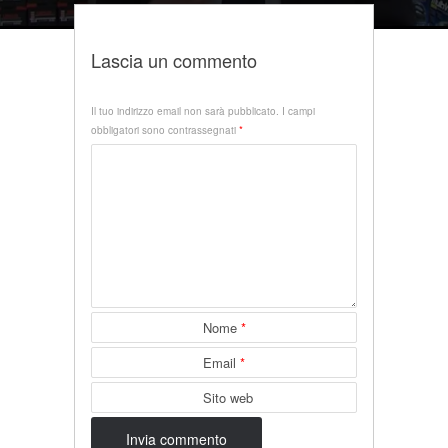
Lascia un commento
Il tuo indirizzo email non sarà pubblicato.
I campi
obbligatori sono contrassegnati
*
Nome
*
Email
*
Sito web