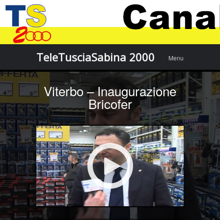
Menu
Skip to
TeleTusciaSabina 2000
Menu
content
Viterbo – Inaugurazione
Bricofer