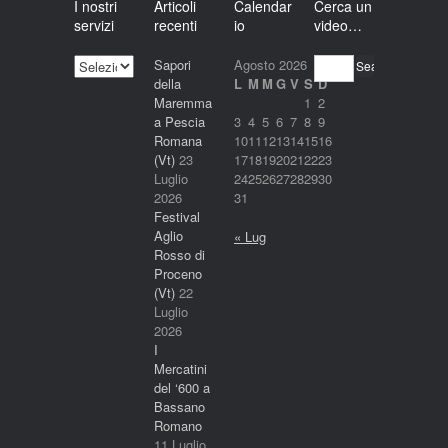
I nostri
Articoli
Calendar
Cerca un
servizi
recenti
io
video…
I
Sapori
Agosto 2026
Search
nostri
della
L
M
M
G
V
S
D
servizi
Maremma
1
2
a Pescia
3
4
5
6
7
8
9
Romana
10
11
12
13
14
15
16
(Vt)
23
17
18
19
20
21
22
23
Luglio
24
25
26
27
28
29
30
2026
31
Festival
Aglio
« Lug
Rosso di
Proceno
(Vt)
22
Luglio
2026
I
Mercatini
del ‘600 a
Bassano
Romano
11 Luglio