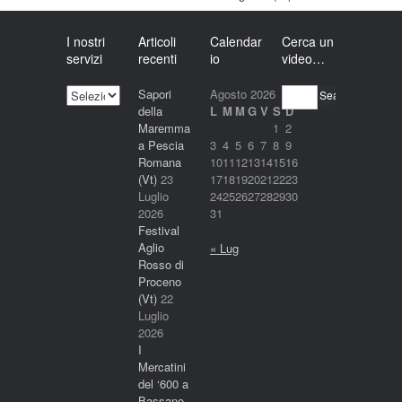
I nostri
Articoli
Calendar
Cerca un
servizi
recenti
io
video…
I
Sapori
Agosto 2026
Search
nostri
della
L
M
M
G
V
S
D
servizi
Maremma
1
2
a Pescia
3
4
5
6
7
8
9
Romana
10
11
12
13
14
15
16
(Vt)
23
17
18
19
20
21
22
23
Luglio
24
25
26
27
28
29
30
2026
31
Festival
Aglio
« Lug
Rosso di
Proceno
(Vt)
22
Luglio
2026
I
Mercatini
del ‘600 a
Bassano