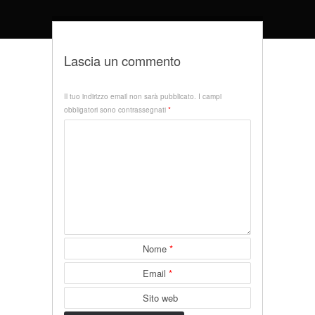
Lascia un commento
Il tuo indirizzo email non sarà pubblicato.
I campi
obbligatori sono contrassegnati
*
Nome
*
Email
*
Sito web