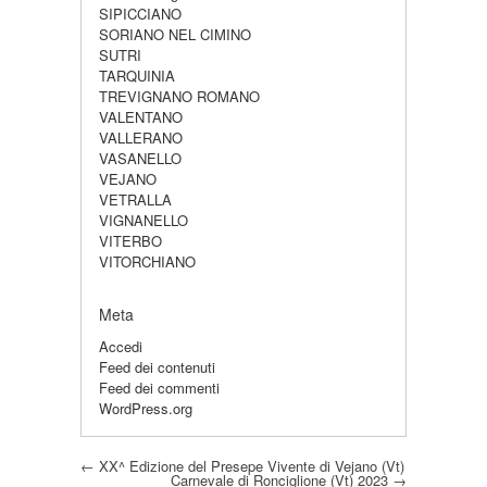
SIPICCIANO
SORIANO NEL CIMINO
SUTRI
TARQUINIA
TREVIGNANO ROMANO
VALENTANO
VALLERANO
VASANELLO
VEJANO
VETRALLA
VIGNANELLO
VITERBO
VITORCHIANO
Meta
Accedi
Feed dei contenuti
Feed dei commenti
WordPress.org
Post navigation
←
XX^ Edizione del Presepe Vivente di Vejano (Vt)
Carnevale di Ronciglione (Vt) 2023
→