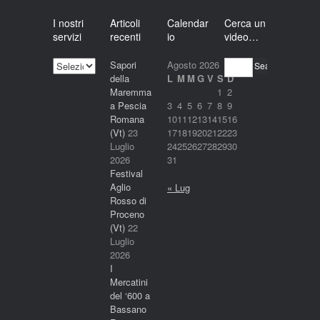
I nostri
Articoli
Calendar
Cerca un
servizi
recenti
io
video…
I
Sapori
Agosto 2026
Search
nostri
della
L
M
M
G
V
S
D
servizi
Maremma
1
2
a Pescia
3
4
5
6
7
8
9
Romana
10
11
12
13
14
15
16
(Vt)
23
17
18
19
20
21
22
23
Luglio
24
25
26
27
28
29
30
2026
31
Festival
Aglio
« Lug
Rosso di
Proceno
(Vt)
22
Luglio
2026
I
Mercatini
del ‘600 a
Bassano