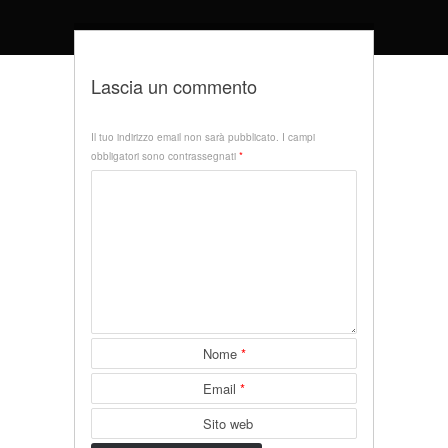
Lascia un commento
Il tuo indirizzo email non sarà pubblicato.
I campi
obbligatori sono contrassegnati
*
Nome
*
Email
*
Sito web