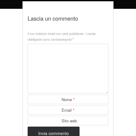
Lascia un commento
Il tuo indirizzo email non sarà pubblicato.
I campi
obbligatori sono contrassegnati
*
Nome
*
Email
*
Sito web