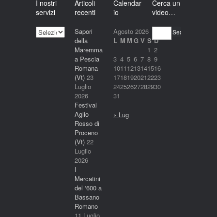
I nostri
Articoli
Calendar
Cerca un
servizi
recenti
io
video…
I
Sapori
Agosto 2026
Search
nostri
della
L
M
M
G
V
S
D
servizi
Maremma
1
2
a Pescia
3
4
5
6
7
8
9
Romana
10
11
12
13
14
15
16
(Vt)
23
17
18
19
20
21
22
23
Luglio
24
25
26
27
28
29
30
2026
31
Festival
Aglio
« Lug
Rosso di
Proceno
(Vt)
22
Luglio
2026
I
Mercatini
del ‘600 a
Bassano
Romano
11 Luglio