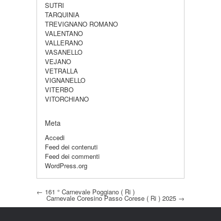
SUTRI
TARQUINIA
TREVIGNANO ROMANO
VALENTANO
VALLERANO
VASANELLO
VEJANO
VETRALLA
VIGNANELLO
VITERBO
VITORCHIANO
Meta
Accedi
Feed dei contenuti
Feed dei commenti
WordPress.org
Post navigation
←
161 ° Carnevale Poggiano ( Ri )
Carnevale Coresino Passo Corese ( Ri ) 2025
→