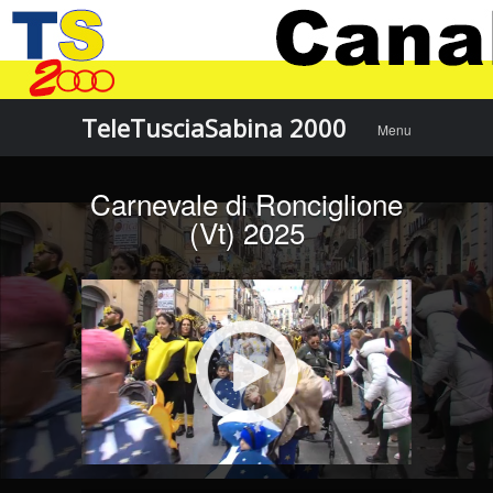
Menu
Skip to
TeleTusciaSabina 2000
Menu
content
Carnevale di Ronciglione
(Vt) 2025