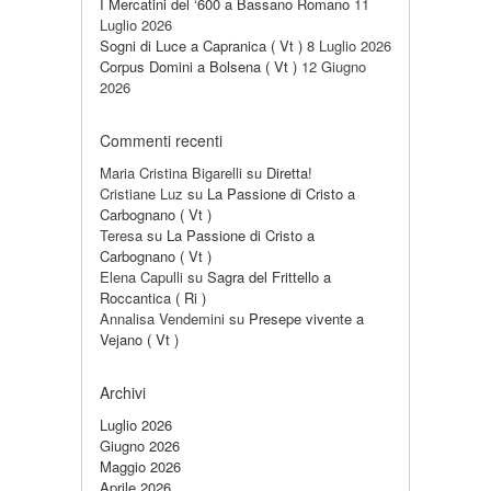
I Mercatini del ‘600 a Bassano Romano
11
Luglio 2026
Sogni di Luce a Capranica ( Vt )
8 Luglio 2026
Corpus Domini a Bolsena ( Vt )
12 Giugno
2026
Commenti recenti
Maria Cristina Bigarelli
su
Diretta!
Cristiane Luz
su
La Passione di Cristo a
Carbognano ( Vt )
Teresa
su
La Passione di Cristo a
Carbognano ( Vt )
Elena Capulli
su
Sagra del Frittello a
Roccantica ( Ri )
Annalisa Vendemini
su
Presepe vivente a
Vejano ( Vt )
Archivi
Luglio 2026
Giugno 2026
Maggio 2026
Aprile 2026