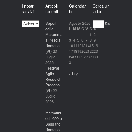
I nostri
Articoli
Calendar
Cerca un
servizi
recenti
io
video…
I
Sapori
Agosto 2026
Search
nostri
della
L
M
M
G
V
S
D
servizi
Maremma
1
2
a Pescia
3
4
5
6
7
8
9
Romana
10
11
12
13
14
15
16
(Vt)
23
17
18
19
20
21
22
23
Luglio
24
25
26
27
28
29
30
2026
31
Festival
Aglio
« Lug
Rosso di
Proceno
(Vt)
22
Luglio
2026
I
Mercatini
del ‘600 a
Bassano
Romano