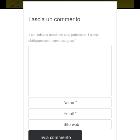
Lascia un commento
Il tuo indirizzo email non sarà pubblicato.
I campi
obbligatori sono contrassegnati
*
Nome
*
Email
*
Sito web