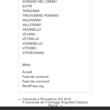
SORIANO NEL CIMINO
SUTRI
TARQUINIA
TREVIGNANO ROMANO
VALENTANO
VALLERANO
VASANELLO
VEJANO
VETRALLA
VIGNANELLO
VITERBO
VITORCHIANO
Meta
Accedi
Feed dei contenuti
Feed dei commenti
WordPress.org
Post navigation
←
Carnevale a Ronciglione (Vt) 2019
Il Carnevale dei Fuorilegge Anguillara Sabazia
(Roma)
→