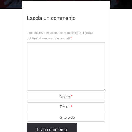
Lascia un commento
Il tuo indirizzo email non sarà pubblicato.
I campi
obbligatori sono contrassegnati
*
Nome
*
Email
*
Sito web