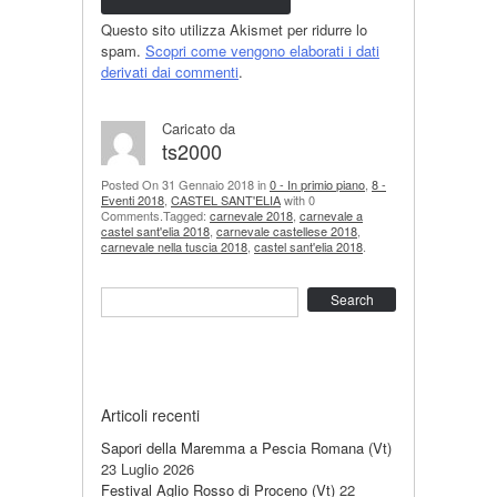
Questo sito utilizza Akismet per ridurre lo
spam.
Scopri come vengono elaborati i dati
derivati dai commenti
.
Caricato da
ts2000
Posted On 31 Gennaio 2018 in
0 - In primio piano
,
8 -
Eventi 2018
,
CASTEL SANT'ELIA
with 0
Comments.Tagged:
carnevale 2018
,
carnevale a
castel sant'elia 2018
,
carnevale castellese 2018
,
carnevale nella tuscia 2018
,
castel sant'elia 2018
.
Search
Articoli recenti
Sapori della Maremma a Pescia Romana (Vt)
23 Luglio 2026
Festival Aglio Rosso di Proceno (Vt)
22