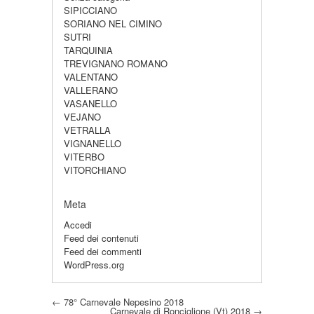
SIPICCIANO
SORIANO NEL CIMINO
SUTRI
TARQUINIA
TREVIGNANO ROMANO
VALENTANO
VALLERANO
VASANELLO
VEJANO
VETRALLA
VIGNANELLO
VITERBO
VITORCHIANO
Meta
Accedi
Feed dei contenuti
Feed dei commenti
WordPress.org
Post navigation
←
78° Carnevale Nepesino 2018
Carnevale di Ronciglione (Vt) 2018
→