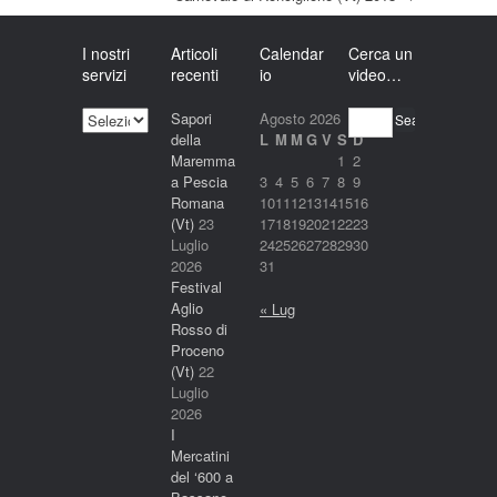
I nostri
Articoli
Calendar
Cerca un
servizi
recenti
io
video…
I
Sapori
Agosto 2026
Search
nostri
della
L
M
M
G
V
S
D
servizi
Maremma
1
2
a Pescia
3
4
5
6
7
8
9
Romana
10
11
12
13
14
15
16
(Vt)
23
17
18
19
20
21
22
23
Luglio
24
25
26
27
28
29
30
2026
31
Festival
Aglio
« Lug
Rosso di
Proceno
(Vt)
22
Luglio
2026
I
Mercatini
del ‘600 a