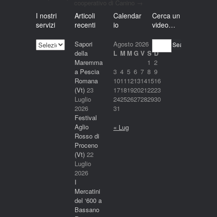
cooperativo di Canino
→
I nostri
Articoli
Calendar
Cerca un
servizi
recenti
io
video…
I
Sapori
Agosto 2026
Search
nostri
della
L
M
M
G
V
S
D
servizi
Maremma
1
2
a Pescia
3
4
5
6
7
8
9
Romana
10
11
12
13
14
15
16
(Vt)
23
17
18
19
20
21
22
23
Luglio
24
25
26
27
28
29
30
2026
31
Festival
Aglio
« Lug
Rosso di
Proceno
(Vt)
22
Luglio
2026
I
Mercatini
del ‘600 a
Bassano