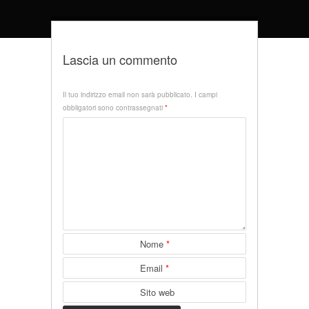
Lascia un commento
Il tuo indirizzo email non sarà pubblicato.
I campi
obbligatori sono contrassegnati
*
Nome
*
Email
*
Sito web