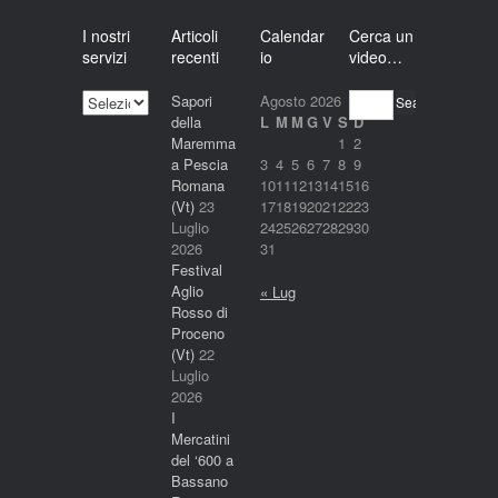
I nostri
Articoli
Calendar
Cerca un
servizi
recenti
io
video…
I
Sapori
Agosto 2026
Search
nostri
della
L
M
M
G
V
S
D
servizi
Maremma
1
2
a Pescia
3
4
5
6
7
8
9
Romana
10
11
12
13
14
15
16
(Vt)
23
17
18
19
20
21
22
23
Luglio
24
25
26
27
28
29
30
2026
31
Festival
Aglio
« Lug
Rosso di
Proceno
(Vt)
22
Luglio
2026
I
Mercatini
del ‘600 a
Bassano