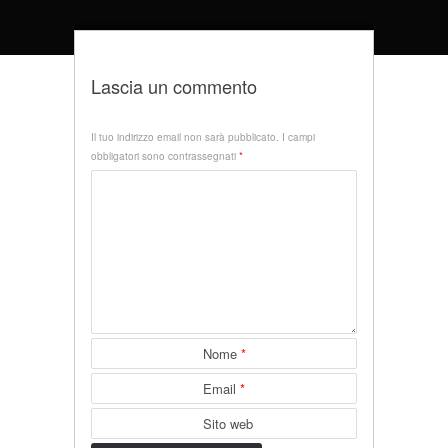
Lascia un commento
Il tuo indirizzo email non sarà pubblicato.
I campi
obbligatori sono contrassegnati
*
Nome
*
Email
*
Sito web