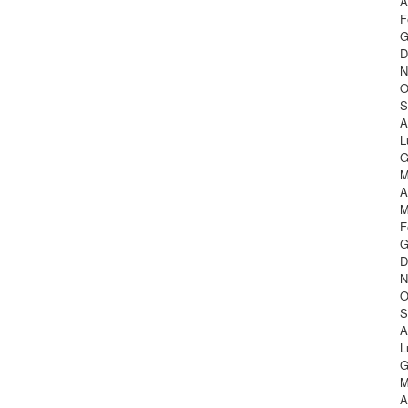
A
F
G
D
N
O
S
A
L
G
M
A
M
F
G
D
N
O
S
A
L
G
M
A