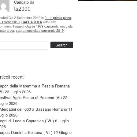
Caricato da
ts2000
osted On 2 Settembre 2019 in
0 - In primio piano
,
 - Eventi 2019
,
CAPRAROLA
with One
omment.Tagged:
classe 1979 caprarola
,
nocciola
 caprarola
,
sagra nocciola a caprarola 2019
.
earch
rticoli recenti
apori della Maremma a Pescia Romana
Vt)
23 Luglio 2026
estival Aglio Rosso di Proceno (Vt)
22
uglio 2026
 Mercatini del ‘600 a Bassano Romano
11
uglio 2026
ogni di Luce a Capranica ( Vt )
8 Luglio
026
orpus Domini a Bolsena ( Vt )
12 Giugno