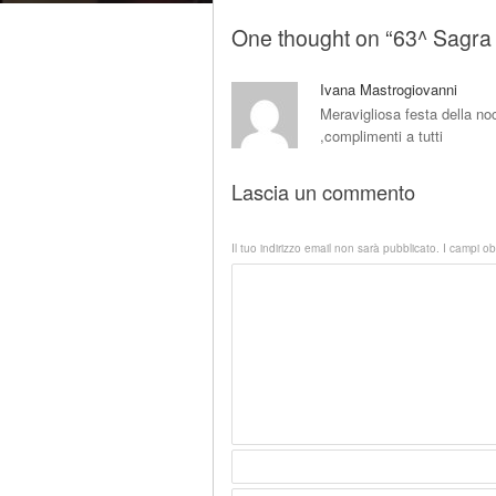
One thought on “
63^ Sagra 
Ivana Mastrogiovanni
Meravigliosa festa della noc
,complimenti a tutti
Lascia un commento
Il tuo indirizzo email non sarà pubblicato.
I campi ob