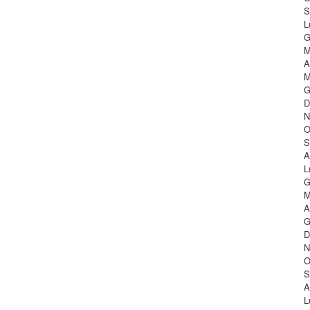
S
L
G
M
A
M
G
D
N
O
S
A
L
G
M
A
G
D
N
O
S
A
L