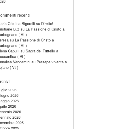
026
ommenti recenti
aria Cristina Bigarelli
su
Diretta!
ristiane Luz
su
La Passione di Cristo a
arbognano ( Vt )
eresa
su
La Passione di Cristo a
arbognano ( Vt )
lena Capulli
su
Sagra del Frittello a
occantica ( Ri )
nnalisa Vendemini
su
Presepe vivente a
ejano ( Vt )
rchivi
uglio 2026
iugno 2026
aggio 2026
prile 2026
ebbraio 2026
ennaio 2026
ovembre 2025
ttobre 2025