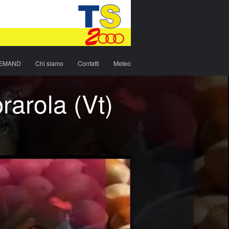
DEMAND
Chi siamo
Contatti
Meteo
rarola (Vt)