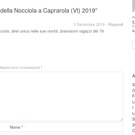
della Nocciola a Caprarola (Vt) 2019
”
P
9
3 Settembre 2019
-
Rispondi
C
a
ciola ,direi unica nelle sue novità ,bravissimi ragazzi del 79
S
bligatori sono contrassegnati
*
A
S
(
F
L
I
L
S
2
Nome
*
C