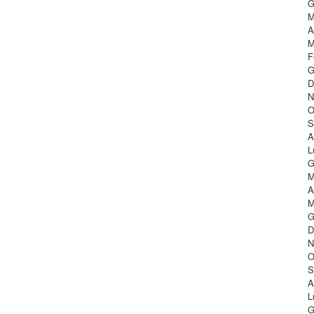
G
M
A
M
F
G
D
N
O
S
A
L
G
M
A
M
G
D
N
O
S
A
L
G