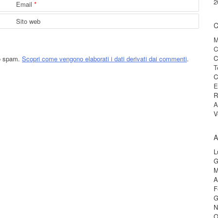
2
Email
*
Sito web
C
M
C
C
lo spam.
Scopri come vengono elaborati i dati derivati dai commenti
.
T
C
E
R
A
V
A
L
G
M
A
F
G
N
O