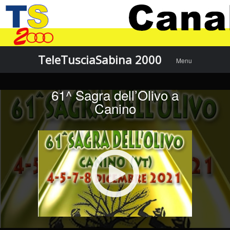
Menu
Skip to
TeleTusciaSabina 2000
Menu
content
61^ Sagra dell’Olivo a
Canino