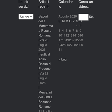
I nostri
Articoli
Calendar
Cerca un
servizi
recenti
io
video…
I
Sapori
Agosto 2026
Search
nostri
della
L
M
M
G
V
S
D
servizi
Maremma
1
2
a Pescia
3
4
5
6
7
8
9
Romana
10
11
12
13
14
15
16
(Vt)
23
17
18
19
20
21
22
23
Luglio
24
25
26
27
28
29
30
2026
31
Festival
Aglio
« Lug
Rosso di
Proceno
(Vt)
22
Luglio
2026
I
Mercatini
del ‘600 a
Bassano
Romano
11 Luglio