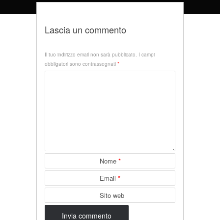
Lascia un commento
Il tuo indirizzo email non sarà pubblicato.
I campi
obbligatori sono contrassegnati
*
Nome
*
Email
*
Sito web