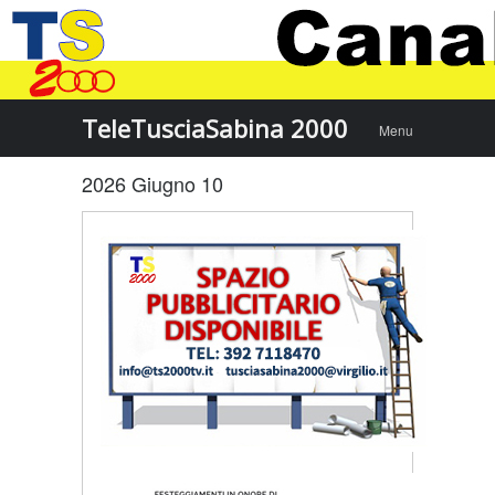
Menu
Skip to
TeleTusciaSabina 2000
Menu
content
2026 Giugno 10