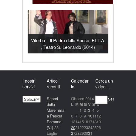
Viterbo – Il Padre della Sposa, F.I.T.A.
, Teatro S. Leonardo (2014)
I nostri
Articoli
Calendar
Cerca un
servizi
recenti
io
video…
I
Sapori
Ottobre 2014
Search
nostri
della
L
M
M
G
V
S
D
servizi
Maremma
1
2
3
4
5
a Pescia
6
7
8
9
10
11
12
Romana
13
14
15
16
17
18
19
(Vt)
23
20
21
22
23
24
25
26
Luglio
27
28
29
30
31