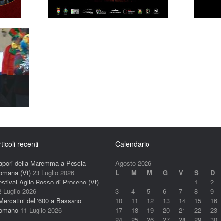
rticoli recenti
Calendario
apori della Maremma a Pescia
Agosto 2026
omana (Vt)
23 Luglio 2026
L
M
M
G
V
S
D
estival Aglio Rosso di Proceno (Vt)
1
2
2 Luglio 2026
3
4
5
6
7
8
9
 Mercatini del ‘600 a Bassano
10
11
12
13
14
15
16
omano
11 Luglio 2026
17
18
19
20
21
22
23
24
25
26
27
28
29
30