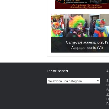
Carnevale aquesiano 2019
Acquapendente (Vt)
I nostri servizi
A
I
S
nostri
R
servizi
F
2
I
R