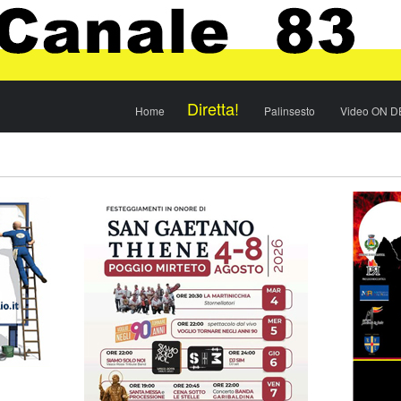
Menu
Skip to content
Diretta!
Home
Palinsesto
Video ON 